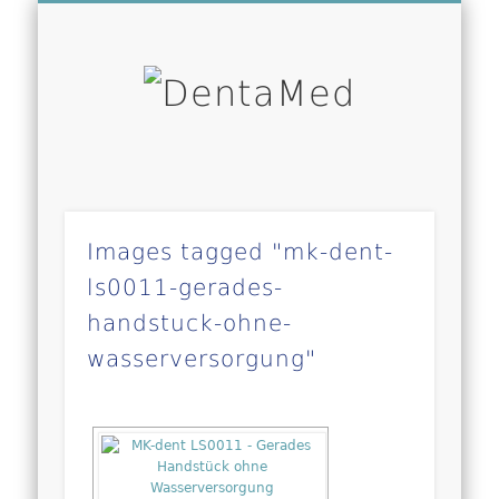
WILLKOMMEN – WELCOME
PLANUNG & EINRICHTUNG
NEUHEITEN & ANGEBOTE
PARTNER & HERSTELLER
GEBRAUCHTGERÄTE
PRAXISGERÄTE
SHOWROOM
KARRIERE
ÜBER UNS
SERVICE
Denta
Images tagged "mk-dent-
ls0011-gerades-
handstuck-ohne-
wasserversorgung"