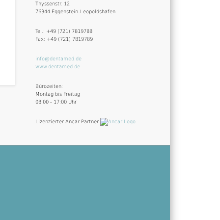
Thyssenstr. 12
76344 Eggenstein-Leopoldshafen
Tel.: +49 (721) 7819788
Fax: +49 (721) 7819789
info@dentamed.de
www.dentamed.de
Bürozeiten:
Montag bis Freitag
08:00 - 17:00 Uhr
Lizenzierter Ancar Partner