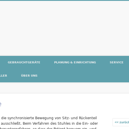
ntaMed
GEBRAUCHTGERÄTE
PLANUNG & EINRICHTUNG
SERVICE
LLER
ÜBER UNS
e
s die synchronisierte Bewegung von Sitz- und
Rückenteil
ausschließt. Beim Verfahren des Stuhles in die Ein- oder
 heruntergefahren, so dass der Patient bequem ein- und